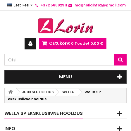
Eesti keel
+372 56892911
magnoliainfo2@gmail.com
Ostukorv:
0
Toodet
0,00 €
MENU
JUUKSEHOOLDUS
WELLA
Wella SP
eksklusiivne hooldus
WELLA SP EKSKLUSIIVNE HOOLDUS
INFO