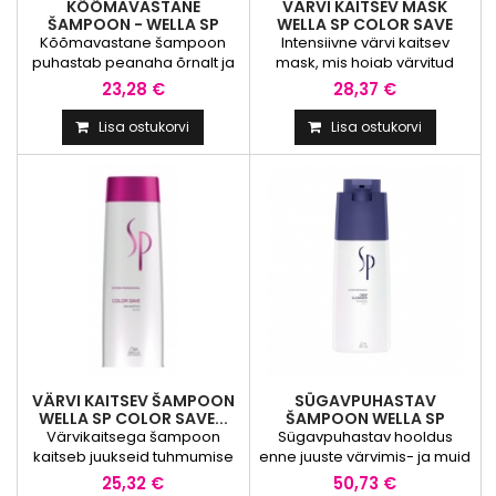
KÕÕMAVASTANE
VÄRVI KAITSEV MASK
ŠAMPOON - WELLA SP
WELLA SP COLOR SAVE
CLEAR...
MASK
Kõõmavastane šampoon
Intensiivne värvi kaitsev
puhastab peanaha õrnalt ja
mask, mis hoiab värvitud
tõhusalt. Kaitseb uue kõõma
juukseid tuhmumise ja
23,28 €
28,37 €
tekkimise eest alates
värvimuutuste eest. 3D
esimesest pesust. Koostis on
kaitsetehnoloogia annab
Lisa ostukorvi
Lisa ostukorvi
eriti õrnatoimeline ja
värvitud juustele märgatavalt
neutraalse pH tasemega.
kestvama intensiivse tooni ja
Koostise väljatöötamine on
sära. KASUTAMINE: Kanna
toimunud koostöös
niisketele pestud juustele,
nahaarstidega ning tooted
hoia 5-10 minutit ja loputa.
on kontrollitud ja nende
sobivus nahaga
dermatoloogiliselt
tõestatud.kASUTAMINE: Kanna
niisketele juustele,...
VÄRVI KAITSEV ŠAMPOON
SÜGAVPUHASTAV
WELLA SP COLOR SAVE...
ŠAMPOON WELLA SP
DEEP...
Värvikaitsega šampoon
Sügavpuhastav hooldus
kaitseb juukseid tuhmumise
enne juuste värvimis- ja muid
ja värvimuutuste eest. 3D
keemilisi protseduure.
25,32 €
50,73 €