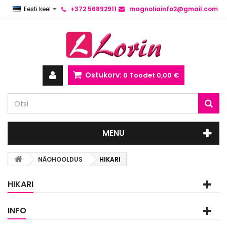
Eesti keel
+372 56892911
magnoliainfo2@gmail.com
Ostukorv:
0
Toodet
0,00 €
MENU
NÄOHOOLDUS
HIKARI
HIKARI
INFO