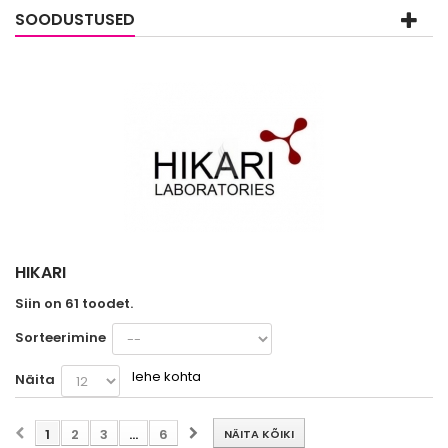
SOODUSTUSED
HIKARI
Siin on 61 toodet.
Sorteerimine
lehe kohta
Näita
1
2
3
...
6
NÄITA KÕIKI