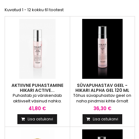
Kuvatud 1 - 12 kokku 61 tootest
AKTIIVNE PUHASTAMINE
SÜVAPUHASTAV GEEL -
HIKARI ACTIVE...
HIKARI ALPHA GEL 120 ML
Puhastab ja värskendab
Tõhus süvapuhastav geel on
aktiivselt väsinud nahka.
naha pindmisi kihte õrnalt
Soodustab võitlust
kooriva toimega, mis tagab
41,80 €
36,30 €
vananemisilmingu-tega,
siledama ja tervisest särava
muudab jume märgatavalt
jume. ALPHA Gel aitab
Lisa ostukorvi
Lisa ostukorvi
tervemaks, ahendab
tugevdada seerumite ja
tunduvalt poore. Sobib
kreemide mõju, sobides
hoolitsemiseks probleemse
ideaalselt igapäevase