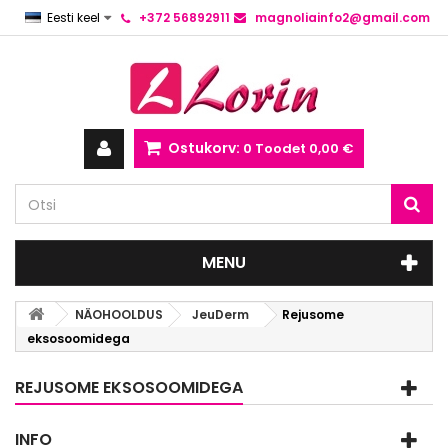
Eesti keel
+372 56892911
magnoliainfo2@gmail.com
Ostukorv:
0
Toodet
0,00 €
MENU
NÄOHOOLDUS
JeuDerm
Rejusome
eksosoomidega
REJUSOME EKSOSOOMIDEGA
INFO