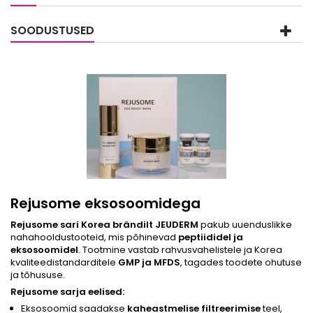
SOODUSTUSED
Rejusome eksosoomidega
Rejusome sari Korea brändilt JEUDERM
pakub uuenduslikke
nahahooldustooteid, mis põhinevad
peptiididel ja
eksosoomidel
. Tootmine vastab rahvusvahelistele ja Korea
kvaliteedistandarditele
GMP ja MFDS
, tagades toodete ohutuse
ja tõhususe.
Rejusome sarja eelised:
Eksosoomid saadakse
kaheastmelise filtreerimise
teel,