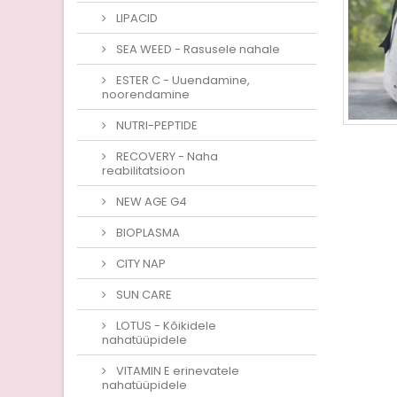
LIPACID
SEA WEED - Rasusele nahale
ESTER C - Uuendamine,
noorendamine
NUTRI-PEPTIDE
RECOVERY - Naha
reabilitatsioon
NEW AGE G4
BIOPLASMA
CITY NAP
SUN CARE
LOTUS - Kõikidele
nahatüüpidele
VITAMIN E erinevatele
nahatüüpidele