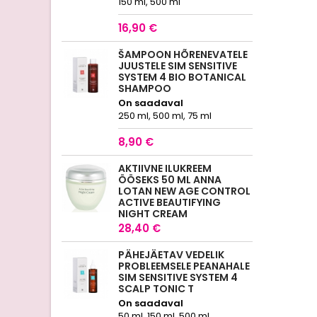
150 ml, 500 ml
16,90 €
ŠAMPOON HÕRENEVATELE
JUUSTELE SIM SENSITIVE
SYSTEM 4 BIO BOTANICAL
SHAMPOO
On saadaval
250 ml, 500 ml, 75 ml
8,90 €
AKTIIVNE ILUKREEM
ÖÖSEKS 50 ML ANNA
LOTAN NEW AGE CONTROL
ACTIVE BEAUTIFYING
NIGHT CREAM
28,40 €
PÄHEJÄETAV VEDELIK
PROBLEEMSELE PEANAHALE
SIM SENSITIVE SYSTEM 4
SCALP TONIC T
On saadaval
50 ml, 150 ml, 500 ml