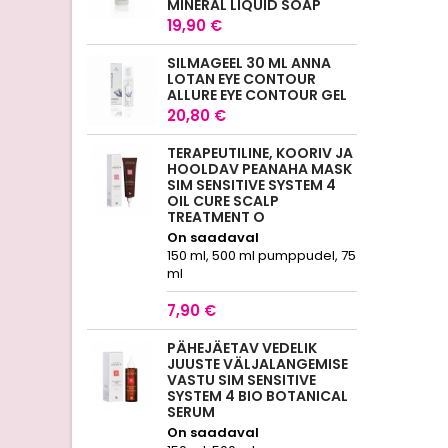
MINERAL LIQUID SOAP
19,90 €
SILMAGEEL 30 ML ANNA
LOTAN EYE CONTOUR
ALLURE EYE CONTOUR GEL
20,80 €
TERAPEUTILINE, KOORIV JA
HOOLDAV PEANAHA MASK
SIM SENSITIVE SYSTEM 4
OIL CURE SCALP
TREATMENT O
On saadaval
150 ml, 500 ml pumppudel, 75
ml
7,90 €
PÄHEJÄETAV VEDELIK
JUUSTE VÄLJALANGEMISE
VASTU SIM SENSITIVE
SYSTEM 4 BIO BOTANICAL
SERUM
On saadaval