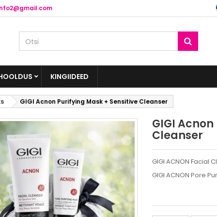
info2@gmail.com
HOOLDUS
KINGIIDEED
ks
GIGI Acnon Purifying Mask + Sensitive Cleanser
GIGI Acnon 
Cleanser
GIGI ACNON Facial Cl
GIGI ACNON Pore Pur