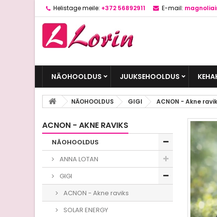
Helistage meile:
+372 56892911
E-mail:
magnolia
NÄOHOOLDUS
JUUKSEHOOLDUS
KEHA
NÄOHOOLDUS
GIGI
ACNON - Akne ravi
ACNON - AKNE RAVIKS
NÄOHOOLDUS
ANNA LOTAN
GIGI
ACNON - Akne raviks
SOLAR ENERGY