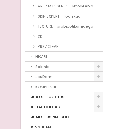
AROMA ESSENCE - Näoseebid
SKIN EXPERT - Toonikud
TEXTURE - probiootikumidega
3D
PRS7 CLEAR
HIKARI
Solanie
JeuDerm
KOMPLEKTID
JUUKSEHOOLDUS
KEHAHOOLDUS
JUMESTUSPINTSLID
KINGIIDEED