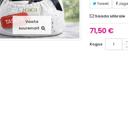
Tweet
Jag
Saada sõbrale
Vaata
suuremalt
71,50 €
Kogus