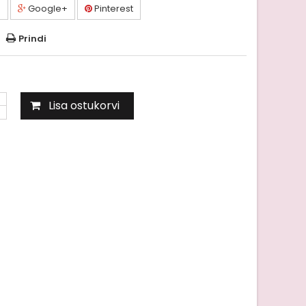
a
Google+
Pinterest
Prindi
Lisa ostukorvi