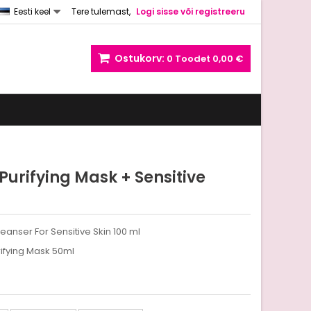
Eesti keel
Tere tulemast,
Logi sisse või registreeru
Ostukorv:
0
Toodet
0,00 €
Purifying Mask + Sensitive
eanser For Sensitive Skin 100 ml
ifying Mask 50ml