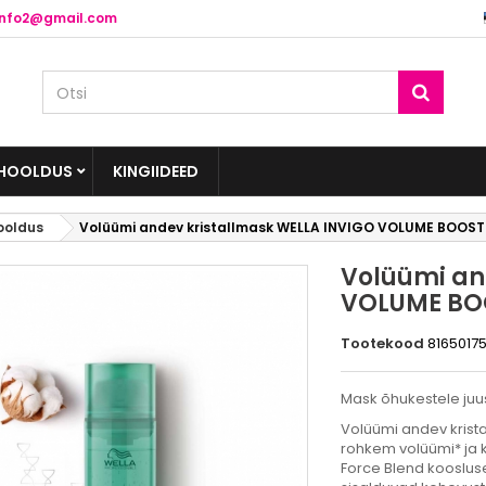
info2@gmail.com
HOOLDUS
KINGIIDEED
ooldus
Volüümi andev kristallmask WELLA INVIGO VOLUME BOOS
Volüümi an
VOLUME BO
Tootekood
8165017
Mask õhukestele juu
Volüümi andev krista
rohkem volüümi* ja k
Force Blend koosluse 