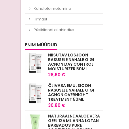
Kohaletoimetamine
Firmast
Püsikliendi allahindlus
ENIM MÜÜDUD
NIISUTAV LOSJOON
RASUSELE NAHALE GIGI
ACNON DAY CONTROL
MOISTURIZER 50ML
28,60 €
ÕLIVABA EMULSIOON
RASUSELE NAHALE GIGI
ACNON OVERNIGHT
TREATMENT 50ML
30,80 €
NATURAALNE AALOE VERA
GEEL 125 ML ANNA LOTAN
BARBADOS PURE