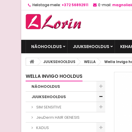
Helistage meile:
+372 56892911
E-mail:
magnolia
NÄOHOOLDUS
JUUKSEHOOLDUS
KEHA
JUUKSEHOOLDUS
WELLA
Wella Invigo h
WELLA INVIGO HOOLDUS
NÄOHOOLDUS
JUUKSEHOOLDUS
SIM SENSITIVE
JeuDerm HAIR GENESIS
KADUS