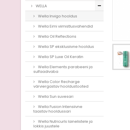
WELLA
Wella Invigo hooldus
Wella Eimi viimistlusvahendid
Wella Oil Reflections
Wella SP eksklusiivne hooldus
Wella SP Luxe Oil Keratin
Wella Elements parabeeni ja
sulfaadivaba
Wella Color Recharge
värviergastav hooldustooted
Wella Sun suvesari
Wella Fusion Intensiivne
taastav hooldussari
Wella Nutricurls lainelistele ja
lokkis juustele