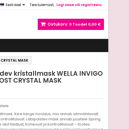
Eesti keel
Tere tulemast,
Logi sisse või registreeru
Ostukorv:
0
Toodet
0,00 €
T CRYSTAL MASK
dev kristallmask WELLA INVIGO
OST CRYSTAL MASK
5
stele
llmask. Kiire kerge hooldus, mis annab silmnähtavalt
ontrollitavust. Läbipaistev mask annab juustele Spring
abil täidlust, kohevust ja kontrollitavust – tootes