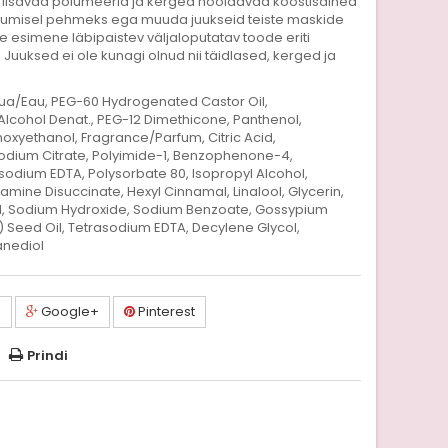
 lisavad polümeerid ja kerged hooldavad koostisained
sumisel pehmeks ega muuda juukseid teiste maskide
 esimene läbipaistev väljaloputatav toode eriti
Juuksed ei ole kunagi olnud nii täidlased, kerged ja
a/Eau, PEG-60 Hydrogenated Castor Oil,
Alcohol Denat., PEG-12 Dimethicone, Panthenol,
oxyethanol, Fragrance/Parfum, Citric Acid,
odium Citrate, Polyimide-1, Benzophenone-4,
Disodium EDTA, Polysorbate 80, Isopropyl Alcohol,
amine Disuccinate, Hexyl Cinnamal, Linalool, Glycerin,
ol, Sodium Hydroxide, Sodium Benzoate, Gossypium
Seed Oil, Tetrasodium EDTA, Decylene Glycol,
anediol
a
Google+
Pinterest
Prindi