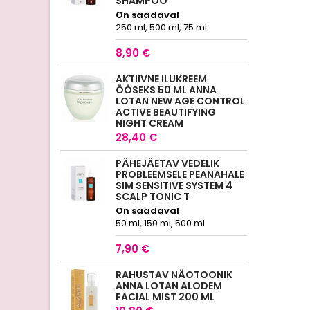
SHAMPOO
On saadaval
250 ml, 500 ml, 75 ml
8,90 €
AKTIIVNE ILUKREEM
ÖÖSEKS 50 ML ANNA
LOTAN NEW AGE CONTROL
ACTIVE BEAUTIFYING
NIGHT CREAM
28,40 €
PÄHEJÄETAV VEDELIK
PROBLEEMSELE PEANAHALE
SIM SENSITIVE SYSTEM 4
SCALP TONIC T
On saadaval
50 ml, 150 ml, 500 ml
7,90 €
RAHUSTAV NÄOTOONIK
ANNA LOTAN ALODEM
FACIAL MIST 200 ML