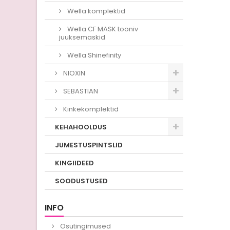
Wella komplektid
Wella CF MASK tooniv
juuksemaskid
Wella Shinefinity
NIOXIN
SEBASTIAN
Kinkekomplektid
KEHAHOOLDUS
JUMESTUSPINTSLID
KINGIIDEED
SOODUSTUSED
INFO
Osutingimused