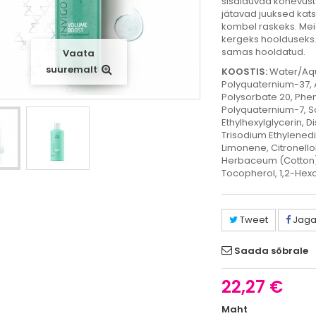
sisalduvad kohevust
jätavad juuksed kat
kombel raskeks. Meie
kergeks hoolduseks. 
samas hooldatud.
Vaata
suuremalt
KOOSTIS:
Water/Aqu
Polyquaternium-37, 
Polysorbate 20, Phen
Polyquaternium-7, S
Ethylhexylglycerin, 
Trisodium Ethylenedi
Limonene, Citronell
Herbaceum (Cotton) 
Tocopherol, 1,2-Hex
Tweet
Jag
Saada sõbrale
22,27 €
Maht