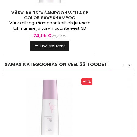
VÄRVI KAITSEV ŠAMPOON WELLA SP
COLOR SAVE SHAMPOO
Värvikaitsega šampoon kaitseb juukseid
tuhmumise ja värvimuutuste eest. 3D
kaitsetehnoloogia annab värvitud juustele
24,05 €
25,32 €
märgatavalt kestvama intensiivse tooni ja
sära. KASUTAMINE: Kanna niisketesse
Lisa ostukorvi
juustesse, masseeri õrnalt ja loputa.
SAMAS KATEGOORIAS ON VEEL 23 TOODET :
<
>
-5%