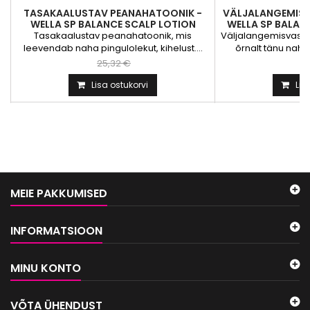
TASAKAALUSTAV PEANAHATOONIK -
VÄLJALANGEMIS
WELLA SP BALANCE SCALP LOTION
WELLA SP BALA
Tasakaalustav peanahatoonik, mis
Väljalangemisvast
leevendab naha pingulolekut, kihelust....
õrnalt tänu naha
25,32 €
2
Lisa ostukorvi
Lis
MEIE PAKKUMISED
INFORMATSIOON
MINU KONTO
VÕTA ÜHENDUST