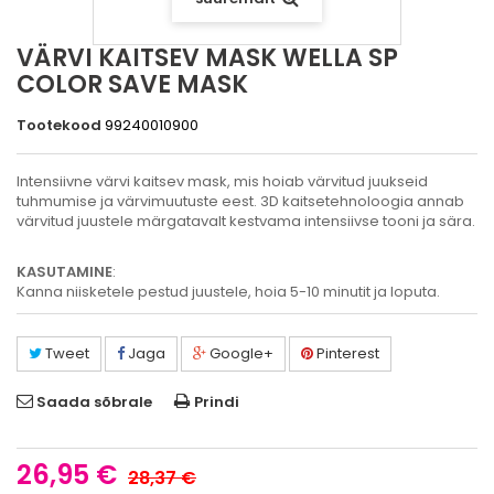
VÄRVI KAITSEV MASK WELLA SP
COLOR SAVE MASK
Tootekood
99240010900
Intensiivne värvi kaitsev mask, mis hoiab värvitud juukseid
tuhmumise ja värvimuutuste eest. 3D kaitsetehnoloogia annab
värvitud juustele märgatavalt kestvama intensiivse tooni ja sära.
KASUTAMINE
:
Kanna niisketele pestud juustele, hoia 5-10 minutit ja loputa.
Tweet
Jaga
Google+
Pinterest
Saada sõbrale
Prindi
26,95 €
28,37 €