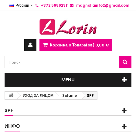
Русский
+372 56892911
magnoliainfo2@gmail.com
Корзина
0
Товара(ов)
0,00 €
MENU
УХОД ЗА ЛИЦОМ
Solanie
SPF
SPF
ИНФО