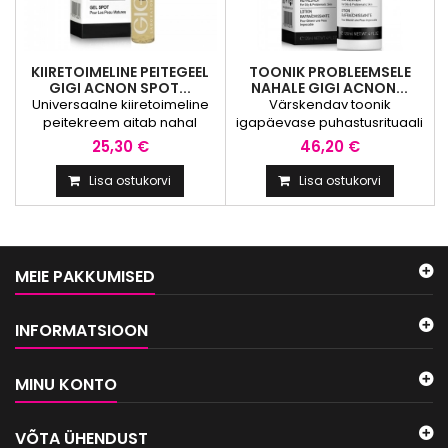
kollageeni,...
parandavad...
KIIRETOIMELINE PEITEGEEL
TOONIK PROBLEEMSELE
GIGI ACNON SPOT...
NAHALE GIGI ACNON...
Universaalne kiiretoimeline
Värskendav toonik
peitekreem aitab nahal
igapäevase puhastusrituaali
varjata ja reguleerida nii
viimistlemiseks. Puhastab
25,30 €
46,20 €
juhuslikke kui ka kroonilisi
nahka, tasakaalustab selle
iluvigu. Normaliseerib
pH-d ja muudab sarvkihi
Lisa ostukorvi
Lisa ostukorvi
rasunäärmete talitlust,
siledamaks, valmistades
leevendab nahaärritust,
seda ette niiskuse paremaks
kuivatab vistrikke. Kiirendab
imendumiseks. Glükoolhape
haavandite paranemist ja on
eemaldab elutud naharakud,
mikroobidevastase toimega.
ennetades pooride
MEIE PAKKUMISED
Pakendiga kaasas olev
ummistumist. Toonik sisaldab
aplikaator muudab koduse
rikkalikult nahka rahustavaid
kasutamise mugavaks.
ja niisutavaid koostisaineid.
INFORMATSIOON
Toimeained. Propandiool,...
Pärast kasutamist on...
MINU KONTO
VÕTA ÜHENDUST