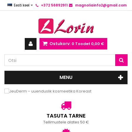
Eesti keel
+372 56892911
magnoliainfo2@gmail.com
Ostukorv:
0
Toodet
0,00 €
MENU
TASUTA TARNE
Tellimustele alates 50 €