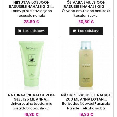
NIISUTAV LOSJOON
ÕLIVABA EMULSIOON
RASUSELE NAHALE GIGI...
RASUSELE NAHALE GIGI...
Toitev ja niisutav losjoon
Õlivaba emulsioon õhtuseks
rasusele nahale
kasutamiseks.
igapäevaseks kasutuseks.
Tasakaalustab rasueritust,
28,60 €
30,80 €
Leevendab pindkuiva naha
neutraliseerib põletikku
kiskuvat tunnet,
põhjustavate bakterite
Lisa ostukorvi
Lisa ostukorvi
tasakaalustab rasueritust ja
elutegevust, hoiab poore
hoiab kontrolli all ebatervet
puhtana ja niisutab nahka.
läiget. Sisaldab looduslike
Aktiivaine neutraliseerib
toimeainete kompleksi, mis
aknet tekitavat bakterit ja
neutraliseerib vistrikke
kuivuse all kannatavat nahka,
põhjustavaid baktereid ja
ergutab raku taastumist.
rahustab tundlikku nahka,
Stabiilne A-vitamiini derivaat
ning A-vitamiini derivaati, mis
ennetab vistrike teket ilma
aitab ennetada vinnide...
nahka ärritamata....
NATURAALNE AALOE VERA
NÄOVESI RASUSELE NAHALE
GEEL 125 ML ANNA...
200 ML ANNA LOTAN...
Universaalne toode, mis
Barbados Näovesi Rasusele
sisaldab looduslikku
Nahale - Alkoholivaba
konserveeritud aaloe mahla
näovesi eemaldab meigi
16,80 €
19,30 €