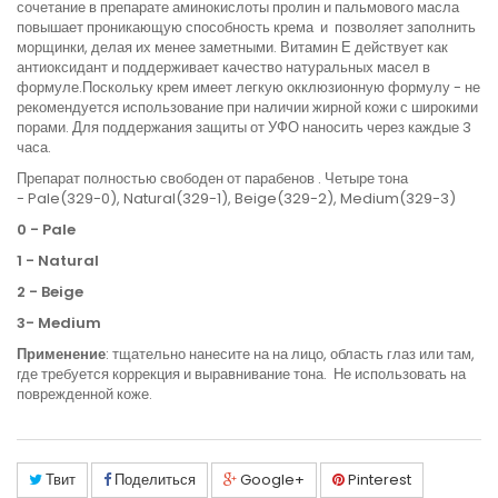
сочетание в препарате аминокислоты пролин и пальмового масла
повышает проникающую способность крема и позволяет заполнить
морщинки, делая их менее заметными. Витамин Е действует как
антиоксидант и поддерживает качество натуральных масел в
формуле.
Поскольку крем имеет легкую окклюзионную формулу - не
рекомендуется использование при наличии жирной кожи с широкими
порами. Для поддержания защиты от УФО наносить через каждые 3
часа.
Препарат полностью свободен от парабенов .
Четыре тона
-
Pale(329-0), Natural(329-1), Beige(329-2), Medium(329-3)
0 - Pale
1 - Natural
2 - Beige
3- Medium
Применение
: тщательно нанесите на на лицо, область глаз или там,
где требуется коррекция и выравнивание тона. Не использовать на
поврежденной коже.
Твит
Поделиться
Google+
Pinterest