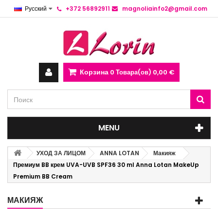
Русский
+372 56892911
magnoliainfo2@gmail.com
Корзина
0
Товара(ов)
0,00 €
MENU
УХОД ЗА ЛИЦОМ
ANNA LOTAN
Макияж
Премиум BB крем UVA-UVB SPF36 30 ml Anna Lotan MakeUp
Premium BB Cream
МАКИЯЖ