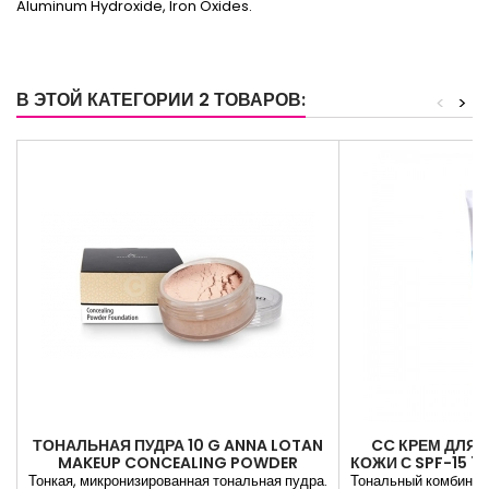
Aluminum Hydroxide, Iron Oxides.
В ЭТОЙ КАТЕГОРИИ 2 ТОВАРОВ:
<
>
ТОНАЛЬНАЯ ПУДРА 10 G ANNA LOTAN
CC КРЕМ ДЛЯ 
MAKEUP CONCEALING POWDER
КОЖИ С SPF-15 7
FOUNDATION
CC CRE
Тонкая, микронизированная тональная пудра.
Тональный комбинир