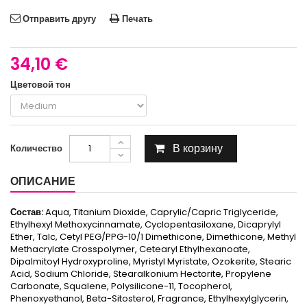
Отправить другу
Печать
34,10 €
Цветовой тон
В корзину
Количество
ОПИСАНИЕ
Состав:
Aqua, Titanium Dioxide, Caprylic/Capric Triglyceride,
Ethylhexyl Methoxycinnamate, Cyclopentasiloxane, Dicaprylyl
Ether, Talc, Cetyl PEG/PPG-10/1 Dimethicone, Dimethicone, Methyl
Methacrylate Crosspolymer, Cetearyl Ethylhexanoate,
Dipalmitoyl Hydroxyproline, Myristyl Myristate, Ozokerite, Stearic
Acid, Sodium Chloride, Stearalkonium Hectorite, Propylene
Carbonate, Squalene, Polysilicone-11, Tocopherol,
Phenoxyethanol, Beta-Sitosterol, Fragrance, Ethylhexylglycerin,