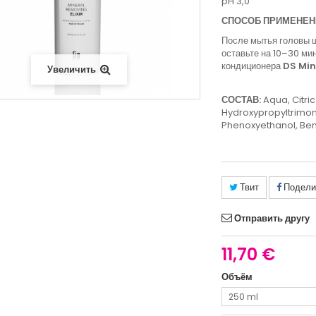
pH 3,0
СПОСОБ ПРИМЕНЕН
После мытья головы 
оставьте на 10–30 ми
кондиционера
DS Mi
Увеличить
СОСТАВ:
Aqua, Citri
Hydroxypropyltrimoni
Phenoxyethanol, Ben
Твит
Подели
Отправить другу
11,70 €
Объём
250 ml