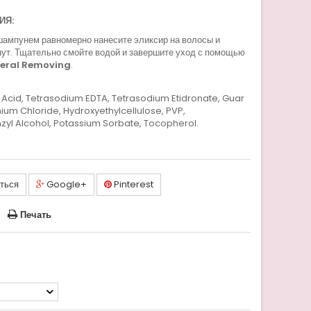
ИЯ:
шампунем равномерно нанесите эликсир на волосы и
нут. Тщательно смойте водой и завершите уход с помощью
neral Removing
.
c Acid, Tetrasodium EDTA, Tetrasodium Etidronate, Guar
um Chloride, Hydroxyethylcellulose, PVP,
zyl Alcohol, Potassium Sorbate, Tocopherol.
ться
Google+
Pinterest
Печать