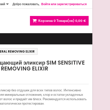
ский
Добро пожаловать,
Войти или зарегистрироваться
Корзина
0
Товара(ов)
0,00 €
NERAL REMOVING ELIXIR
щающий эликсир SIM SENSITIVE
 REMOVING ELIXIR
иксир без отдушек для всех типов волос. Интенсивно
яя минеральные отложения, хлор и остатки укладочных
ет волос и придаёт им блеск. Рекомендуется использовать
рматологически протестирован.