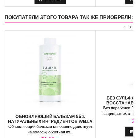
ПОКУПАТЕЛИ ЭТОГО ТОВАРА ТАК ЖЕ ПРИОБРЕЛИ:
<
>
БЕЗ СУЛЬФАТ
ВОССТАНАВЛ
БАЛЬЗАМ WEL
Без парабенов. Ух
защищает их от пов
ОБНОВЛЯЮЩИЙ БАЛЬЗАМ 95%
23
НАТУРАЛЬНЫХ ИНГРЕДИЕНТОВ WELLA
ELEMENTS RENEWING...
Обновляющий бальзам мгновенно действует
В
на волосы, облегчая их...