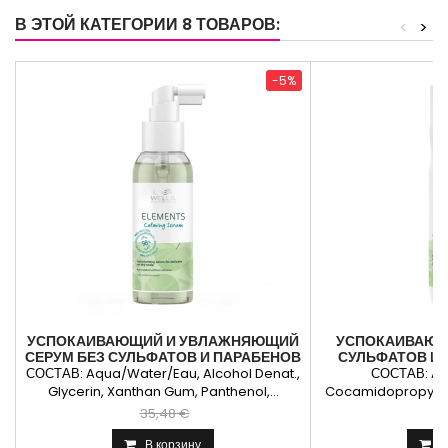
2-3 минуты. Тщательно смыть.Легкая
минут. Тщ
В ЭТОЙ КАТЕГОРИИ 8 ТОВАРОВ:
<
>
кремовая консистенция.
-5%
УСПОКАИВАЮЩИЙ И УВЛАЖНЯЮЩИЙ
УСПОКАИВАЮЩ
СЕРУМ БЕЗ СУЛЬФАТОВ И ПАРАБЕНОВ
СУЛЬФАТОВ И 
WELLA ELEMENTS...
ELEMENTS C
СОСТАВ: Aqua/Water/Eau, Alcohol Denat.,
СОСТАВ: Aq
Glycerin, Xanthan Gum, Panthenol,...
Cocamidopropyl Be
Oleoyl 
35,48 €
2
В корзину
В