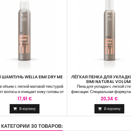
 ШАМПУНЬ WELLA EIMI DRY ME
ЛЁГКАЯ ПЕНКА ДЛЯ УКЛАДК
EIMI NATURAL VOLUM
е объем с легкой матовой текстурой.
Пена для укладки с легкой ст
т волосы и очищает кожу головы от
фиксации. Специальная формула
а кожного сала. Формула содержит
защитить волосы от потери влаж
17,91 €
20,34 €
рахмал тапиоки. Не утяжеляет
время укладки феном. Позволяет
сы.ИСПОЛЬЗОВАНИЕ: Встряхните
объемную и легкую укладк
В корзину
В корзину
, нанесите продукт равномерно на
ИСПОЛЬЗОВАНИЕ: Встряхнуть
е волосы. Расчешите и сделайте
использованием. Нанести на 
укладку.
волосы и равномерно распреде
 КАТЕГОРИИ 30 ТОВАРОВ:
волосам от корней до кончиков.