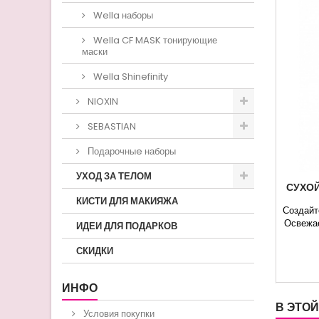
Wella наборы
Wella CF MASK тонирующие
маски
Wella Shinefinity
NIOXIN
SEBASTIAN
Подарочныe наборы
УХОД ЗА ТЕЛОМ
СУХОЙ
КИСТИ ДЛЯ МАКИЯЖА
Создайт
Освежае
ИДЕИ ДЛЯ ПОДАРКОВ
избытк
к
СКИДКИ
воло
флакон
ИНФО
сухи
В ЭТОЙ
Условия покупки