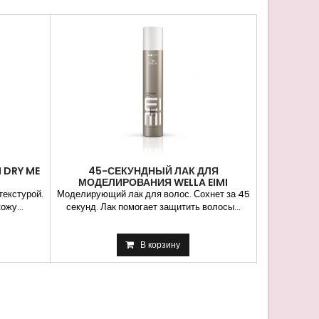
 и...
 DRY ME
45-СЕКУНДНЫЙ ЛАК ДЛЯ
ПЕНКА СИ
МОДЕЛИРОВАНИЯ WELLA EIMI
E
DYNAMIC FIX
текстурой.
Моделирующий лак для волос. Сохнет за 45
Пена для 
ожу...
секунд. Лак помогает защитить волосы...
укладки. Фор
В корзину