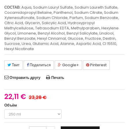
СОСТАВ:
Aqua, Sodium Lauryl Sulfate, Sodium Laureth Sulfate,
Cocamidopropyl Betaine, Panthenol, Sodium Citrate, Sodium
Xylenesulfonate, Sodium Chloride, Parfum, Sodium Benzoate,
Citric Acid, Glycerin, Salicylic Acid, Hydroxypropyl
Methylcellulose, Tetrasodium EDTA, Methylparaben, Hexylene
Glycol, Limonene, Benzyl Alcohol, Benzyl Salicylate, Linalool,
Benzyl Benzoate, Hexyl Cinnamal, Glucose, Fructose, Dextrin,
Sucrose, Urea, Glutamic Acid, Alanine, Aspartic Acid, CI 15510,
Hexyl Nicotinate
Твит
Поделиться
Google+
Pinterest
Отправить другу
Печать
22,11 €
23,28 €
Объём