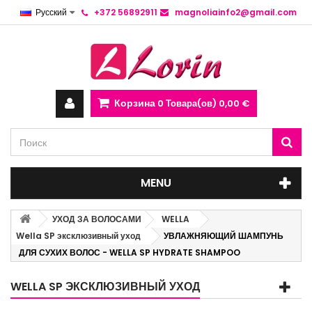
Русский
+372 56892911
magnoliainfo2@gmail.com
Корзина
0
Товара(ов)
0,00 €
MENU
УХОД ЗА ВОЛОСАМИ
WELLA
Wella SP эксклюзивный уход
УВЛАЖНЯЮЩИЙ ШАМПУНЬ
ДЛЯ СУХИХ ВОЛОС - WELLA SP HYDRATE SHAMPOO
WELLA SP ЭКСКЛЮЗИВНЫЙ УХОД