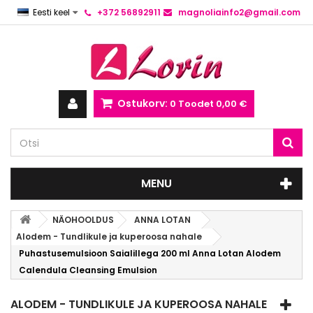
Eesti keel
+372 56892911
magnoliainfo2@gmail.com
Ostukorv:
0
Toodet
0,00 €
MENU
NÄOHOOLDUS
ANNA LOTAN
Alodem - Tundlikule ja kuperoosa nahale
Puhastusemulsioon Saialillega 200 ml Anna Lotan Alodem
Calendula Cleansing Emulsion
ALODEM - TUNDLIKULE JA KUPEROOSA NAHALE