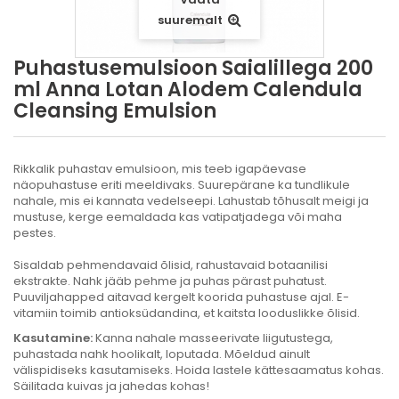
suuremalt
Puhastusemulsioon Saialillega 200
ml Anna Lotan Alodem Calendula
Cleansing Emulsion
Rikkalik puhastav emulsioon, mis teeb igapäevase
näopuhastuse eriti meeldivaks. Suurepärane ka tundlikule
nahale,
mis ei kannata vedelseepi. Lahustab tõhusalt meigi ja
mustuse, kerge eemaldada kas vatipatjadega või maha
pestes.
Sisaldab pehmendavaid õlisid, rahustavaid botaanilisi
ekstrakte.
Nahk jääb pehme ja puhas pärast puhatust.
Puuvilja
happed
aitavad
kergelt
koorida puhastuse ajal.
E-
vitamiin
toimib
antioksüdandina
, et kaitsta
looduslikke õlisid
.
Kasutamine:
Kanna nahale masseerivate liigutustega,
puhastada nahk hoolikalt, loputada. Mõeldud ainult
välispidiseks kasutamiseks. Hoida lastele kättesaamatus kohas.
Säilitada kuivas ja jahedas kohas!