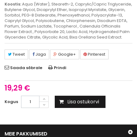
Koostis:
Aqua (Water), Steareth-2, Caprylic/Capric Triglyceride,
Butylene Glycol, Dicaprylyl Ether, Isopropyl Myristate, Glycerin,
Sorbitol, PEG-8 Distearate, Phenoxyethanol, Polyacrylate-13,
Caprylyl Glycol, Polyisobutene, Chlorphenesin, Disodium EDTA,
Parfum, Sodium Lactate, Tocopherol , Calendula Officinalis
Flower Extract , Polysorbate 20, Lactic Acid, Hydrogenated Palm
Glycerides Citrate, Glycolic Acid, Bixa Orellana Seed Extract.
Tweet
Jaga
Google+
Pinterest
Saada sõbrale
Prindi
19,29 €
Lisa ostukorvi
Kogus
MEIE PAKKUMISED