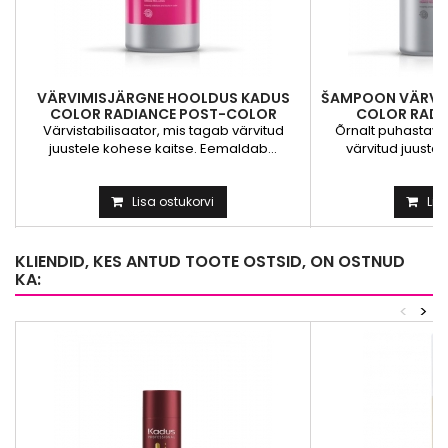
VÄRVIMISJÄRGNE HOOLDUS KADUS
ŠAMPOON VÄRVIT
COLOR RADIANCE POST-COLOR
COLOR RAD
TREATMENT
Värvistabilisaator, mis tagab värvitud
Õrnalt puhastav
juustele kohese kaitse. Eemaldab...
värvitud juustel
Lisa ostukorvi
Lis
KLIENDID, KES ANTUD TOOTE OSTSID, ON OSTNUD
KA:
<
>