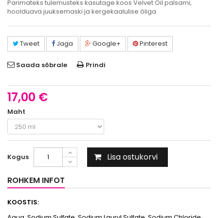
Parimateks tulemusteks kasutage koos Velvet Oil palsami,
hoolduava juuksemaski ja kergekaalulise õliga.
Tweet
Jaga
Google+
Pinterest
Saada sõbrale
Prindi
17,00 €
Maht
Lisa ostukorvi
Kogus
ROHKEM INFOT
KOOSTIS:
Agua, Sodium Sulfate, Sodium Lauryl Sulfate, Sodium Chloride,