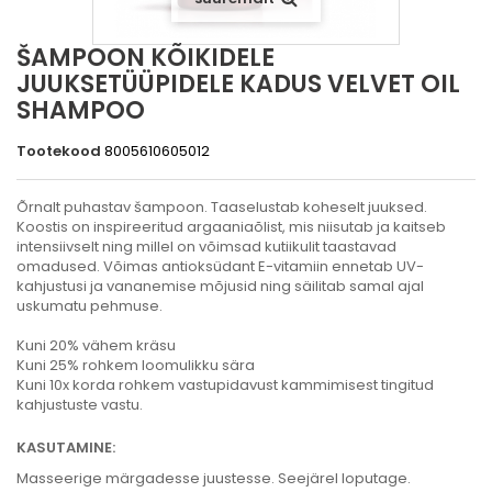
ŠAMPOON KÕIKIDELE
JUUKSETÜÜPIDELE KADUS VELVET OIL
SHAMPOO
Tootekood
8005610605012
Õrnalt puhastav šampoon. Taaselustab koheselt juuksed.
Koostis on inspireeritud argaaniaõlist, mis niisutab ja kaitseb
intensiivselt ning millel on võimsad kutiikulit taastavad
omadused. Võimas antioksüdant E-vitamiin ennetab UV-
kahjustusi ja vananemise mõjusid ning säilitab samal ajal
uskumatu pehmuse.
Kuni 20% vähem kräsu
Kuni 25% rohkem loomulikku sära
Kuni 10x korda rohkem vastupidavust kammimisest tingitud
kahjustuste vastu.
KASUTAMINE:
Masseerige märgadesse juustesse. Seejärel loputage.