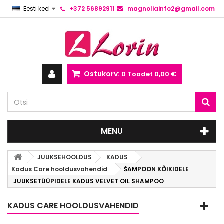
Eesti keel
+372 56892911
magnoliainfo2@gmail.com
Ostukorv:
0
Toodet
0,00 €
MENU
JUUKSEHOOLDUS
KADUS
Kadus Care hooldusvahendid
ŠAMPOON KÕIKIDELE
JUUKSETÜÜPIDELE KADUS VELVET OIL SHAMPOO
KADUS CARE HOOLDUSVAHENDID