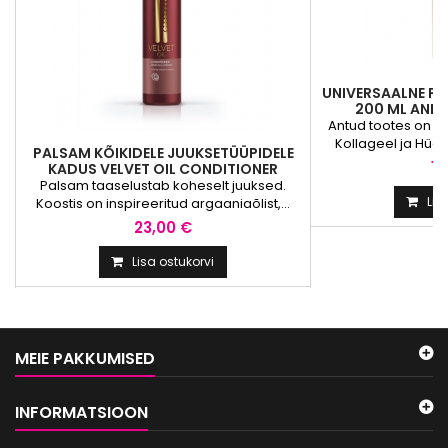
UNIVERSAALNE P
200 ML ANN
UNIVERSAL
Antud tootes on ü
Kollageel ja Hüdro
PALSAM KÕIKIDELE JUUKSETÜÜPIDELE
19
KADUS VELVET OIL CONDITIONER
Palsam taaselustab koheselt juuksed.
Lis
Koostis on inspireeritud argaaniaõlist,...
23,00 €
Lisa ostukorvi
MEIE PAKKUMISED
INFORMATSIOON