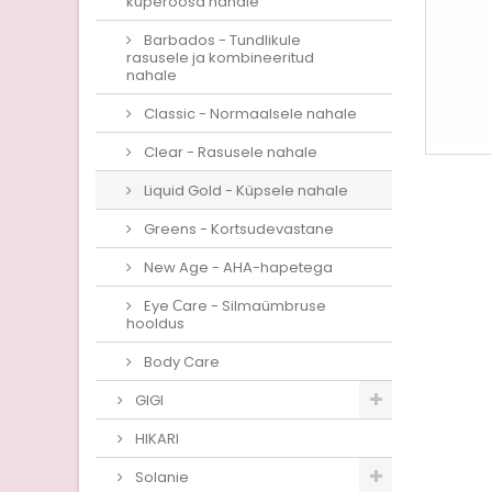
kuperoosa nahale
Barbados - Tundlikule
rasusele ja kombineeritud
nahale
Classic - Normaalsele nahale
Clear - Rasusele nahale
Liquid Gold - Küpsele nahale
Greens - Kortsudevastane
New Age - AHA-hapetega
Eye Сare - Silmaümbruse
hooldus
Body Care
GIGI
HIKARI
Solanie