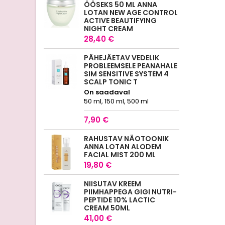
ÖÖSEKS 50 ML ANNA
LOTAN NEW AGE CONTROL
ACTIVE BEAUTIFYING
NIGHT CREAM
28,40 €
PÄHEJÄETAV VEDELIK
PROBLEEMSELE PEANAHALE
SIM SENSITIVE SYSTEM 4
SCALP TONIC T
On saadaval
50 ml, 150 ml, 500 ml
7,90 €
RAHUSTAV NÄOTOONIK
ANNA LOTAN ALODEM
FACIAL MIST 200 ML
19,80 €
NIISUTAV KREEM
PIIMHAPPEGA GIGI NUTRI-
PEPTIDE 10% LACTIC
CREAM 50ML
41,00 €