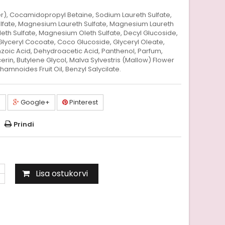
), Cocamidopropyl Betaine, Sodium Laureth Sulfate,
lfate, Magnesium Laureth Sulfate, Magnesium Laureth
leth Sulfate, Magnesium Oleth Sulfate, Decyl Glucoside,
Glyceryl Cocoate, Coco Glucoside, Glyceryl Oleate,
zoic Acid, Dehydroacetic Acid, Panthenol, Parfum,
erin, Butylene Glycol, Malva Sylvestris (Mallow) Flower
hamnoides Fruit Oil, Benzyl Salycilate.
a
Google+
Pinterest
Prindi
Lisa ostukorvi