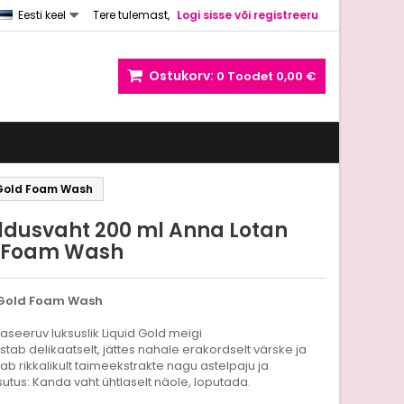
Eesti keel
Tere tulemast,
Logi sisse või registreeru
Ostukorv:
0
Toodet
0,00 €
 Gold Foam Wash
dusvaht 200 ml Anna Lotan
d Foam Wash
 Gold Foam Wash
 baseeruv luksuslik Liquid Gold meigi
ab delikaatselt, jättes nahale erakordselt värske ja
b rikkalikult taimeekstrakte nagu astelpaju ja
utus: Kanda vaht ühtlaselt näole, loputada.