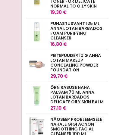
TONER FOR DELICATE
NORMAL TO OILY SKIN
19,30 €
PUHASTUSVAHT 125 ML
ANNA LOTAN BARBADOS
FOAM PURIFYING
CLEANSER
16,80 €
PEITEPUUDER 10 G ANNA
LOTAN MAKEUP
CONCEALING POWDER
FOUNDATION
29,70 €
ÕRN RASUSE NAHA
PALSAM 70 ML ANNA
LOTAN BARBADOS
DELICATE OILY SKIN BALM
27,10 €
NÄOSEEP PROBLEEMSELE
NAHALE GIGI ACNON
SMOOTHING FACIAL
CLEANSER 100 ML