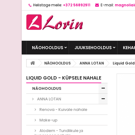
Helistage meile:
+372 56892911
E-mail:
magnolia
NÄOHOOLDUS
JUUKSEHOOLDUS
KEHA
NÄOHOOLDUS
ANNA LOTAN
Liquid Gold
LIQUID GOLD - KÜPSELE NAHALE
NÄOHOOLDUS
ANNA LOTAN
Renova - Kuivale nahale
Make-up
Alodem - Tundlikule ja