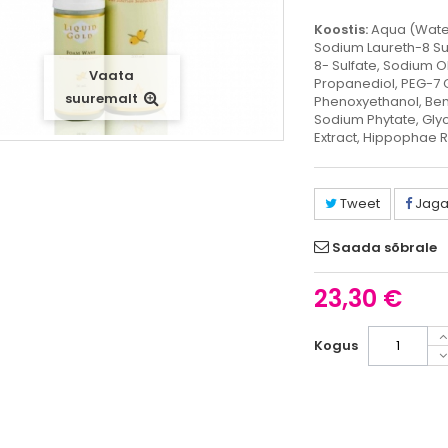
Koostis:
Aqua (Water
Sodium Laureth-8 Su
8- Sulfate, Sodium O
Vaata
Propanediol, PEG-7 
suuremalt
Phenoxyethanol, Ben
Sodium Phytate, Glyc
Extract, Hippophae R
Tweet
Jag
Saada sõbrale
23,30 €
Kogus