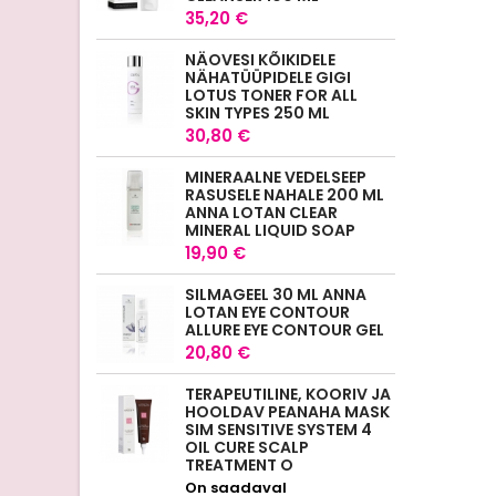
35,20 €
NÄOVESI KÕIKIDELE
NÄHATÜÜPIDELE GIGI
LOTUS TONER FOR ALL
SKIN TYPES 250 ML
30,80 €
MINERAALNE VEDELSEEP
RASUSELE NAHALE 200 ML
ANNA LOTAN CLEAR
MINERAL LIQUID SOAP
19,90 €
SILMAGEEL 30 ML ANNA
LOTAN EYE CONTOUR
ALLURE EYE CONTOUR GEL
20,80 €
TERAPEUTILINE, KOORIV JA
HOOLDAV PEANAHA MASK
SIM SENSITIVE SYSTEM 4
OIL CURE SCALP
TREATMENT O
On saadaval