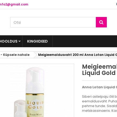
info2@gmail.com
HOOLDUS
KINGIIDEED
 - Küpsele nahale
Meigieemaldusvaht 200 ml Anna Lotan Liquid
Meigieemal
Liquid Gol
Anna Lotan Liquid
Siberi astelpaju õlil
eemaldusvaht. Puhast
pehme tunde. Sisalda
metskassinaeris. Kas