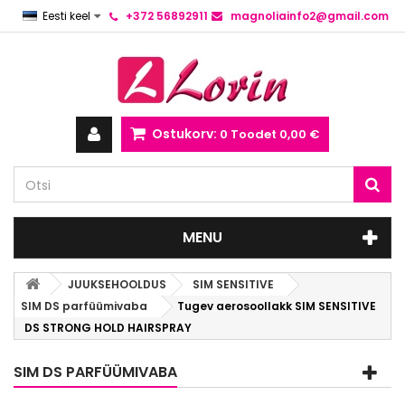
Eesti keel
+372 56892911
magnoliainfo2@gmail.com
Ostukorv:
0
Toodet
0,00 €
MENU
JUUKSEHOOLDUS
SIM SENSITIVE
SIM DS parfüümivaba
Tugev aerosoollakk SIM SENSITIVE
DS STRONG HOLD HAIRSPRAY
SIM DS PARFÜÜMIVABA