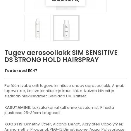
Tugev aerosoollakk SIM SENSITIVE
DS STRONG HOLD HAIRSPRAY
Tootekood
11047
Parfüümivaba eriti tugeva kinnituse andev aerosoollakk. Annab
tugeva toe, kestva kinnituse ja kauni läike. Kuivab kiiresti ja
sisaldab niiskuskaitset. Sisaldab UV-kaitset.
KASUTAMINE:
Loksuta korralikult enne kasutamist. Pihusta
juustesse 25-30cm kauguselt.
KOOSTIS:
Dimethyl Ether, Alcohol Denat., Acrylates Copolymer,
Aminomethyl Propanol, PEG-12 Dimethicone, Aqua, Polysorbate