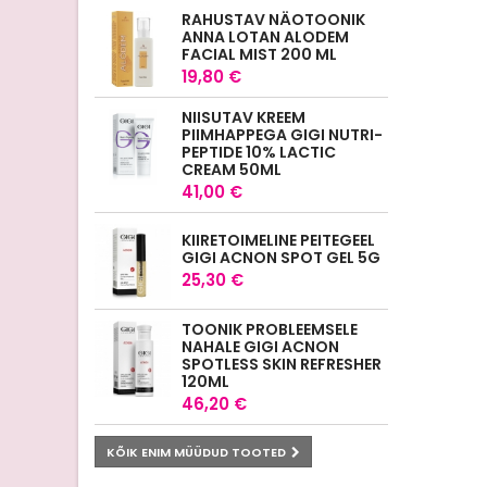
RAHUSTAV NÄOTOONIK
ANNA LOTAN ALODEM
FACIAL MIST 200 ML
19,80 €
NIISUTAV KREEM
PIIMHAPPEGA GIGI NUTRI-
PEPTIDE 10% LACTIC
CREAM 50ML
41,00 €
KIIRETOIMELINE PEITEGEEL
GIGI ACNON SPOT GEL 5G
25,30 €
TOONIK PROBLEEMSELE
NAHALE GIGI ACNON
SPOTLESS SKIN REFRESHER
120ML
46,20 €
KÕIK ENIM MÜÜDUD TOOTED