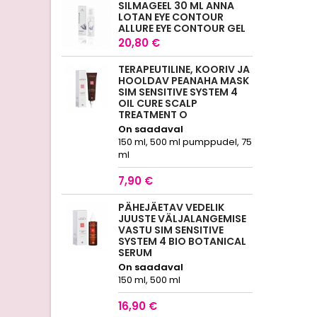
SILMAGEEL 30 ML ANNA
LOTAN EYE CONTOUR
ALLURE EYE CONTOUR GEL
20,80 €
TERAPEUTILINE, KOORIV JA
HOOLDAV PEANAHA MASK
SIM SENSITIVE SYSTEM 4
OIL CURE SCALP
TREATMENT O
On saadaval
150 ml, 500 ml pumppudel, 75
ml
7,90 €
PÄHEJÄETAV VEDELIK
JUUSTE VÄLJALANGEMISE
VASTU SIM SENSITIVE
SYSTEM 4 BIO BOTANICAL
SERUM
On saadaval
150 ml, 500 ml
16,90 €