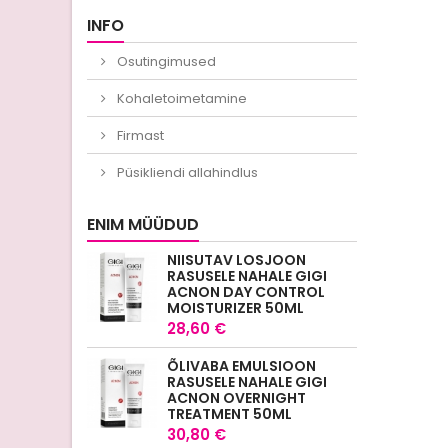
INFO
Osutingimused
Kohaletoimetamine
Firmast
Püsikliendi allahindlus
ENIM MÜÜDUD
NIISUTAV LOSJOON
RASUSELE NAHALE GIGI
ACNON DAY CONTROL
MOISTURIZER 50ML
28,60 €
ÕLIVABA EMULSIOON
RASUSELE NAHALE GIGI
ACNON OVERNIGHT
TREATMENT 50ML
30,80 €