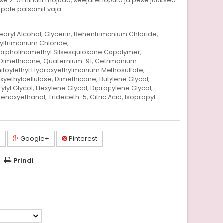
lase 2-5 minutit mõjuda, seejärel loputa ja pese juuksed
pole palsamit vaja.
earyl Alcohol, Glycerin, Behentrimonium Chloride,
ltrimonium Chloride,
pholinomethyl Silsesquioxane Copolymer,
A Dimethicone, Quaternium-91, Cetrimonium
mitoylethyl Hydroxyethylmonium Methosulfate,
yethylcellulose, Dimethicone, Butylene Glycol,
ylyl Glycol, Hexylene Glycol, Dipropylene Glycol,
henoxyethanol, Trideceth-5, Citric Acid, Isopropyl
a
Google+
Pinterest
Prindi