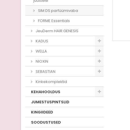
juustele
SIM DS parfüümivaba
FORME Essentials
JeuDerm HAIR GENESIS
KADUS
WELLA
NIOXIN
SEBASTIAN
Kinkekomplektid
KEHAHOOLDUS
JUMESTUSPINTSLID
KINGIIDEED
SOODUSTUSED