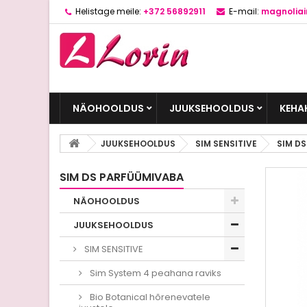
Helistage meile:
+372 56892911
E-mail:
magnolia
NÄOHOOLDUS
JUUKSEHOOLDUS
KEHA
JUUKSEHOOLDUS
SIM SENSITIVE
SIM D
SIM DS PARFÜÜMIVABA
NÄOHOOLDUS
JUUKSEHOOLDUS
SIM SENSITIVE
Sim System 4 peahana raviks
Bio Botanical hõrenevatele