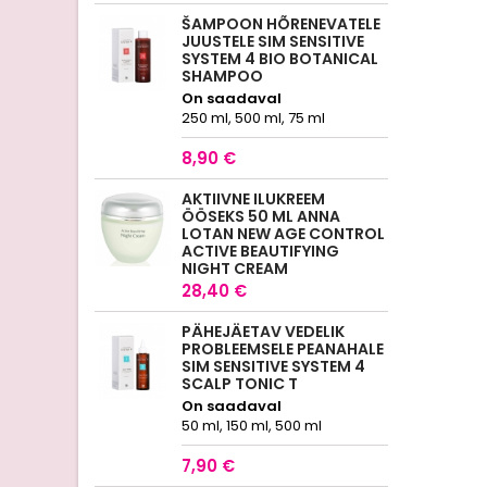
ŠAMPOON HÕRENEVATELE
JUUSTELE SIM SENSITIVE
SYSTEM 4 BIO BOTANICAL
SHAMPOO
On saadaval
250 ml, 500 ml, 75 ml
8,90 €
AKTIIVNE ILUKREEM
ÖÖSEKS 50 ML ANNA
LOTAN NEW AGE CONTROL
ACTIVE BEAUTIFYING
NIGHT CREAM
28,40 €
PÄHEJÄETAV VEDELIK
PROBLEEMSELE PEANAHALE
SIM SENSITIVE SYSTEM 4
SCALP TONIC T
On saadaval
50 ml, 150 ml, 500 ml
7,90 €