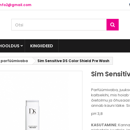
info2@gmail.com
HOOLDUS
KINGIIDEED
S parfüümivaba
Sim Sensitive DS Color Shield Pre Wash
Sim Sensiti
Parfüümivaba, juuks
kaitsekihi, mis hoia
õietolmu ja õhusaas
annab kauni läike. Si
pH 3,8
KASUTAMINE:
Kanna 