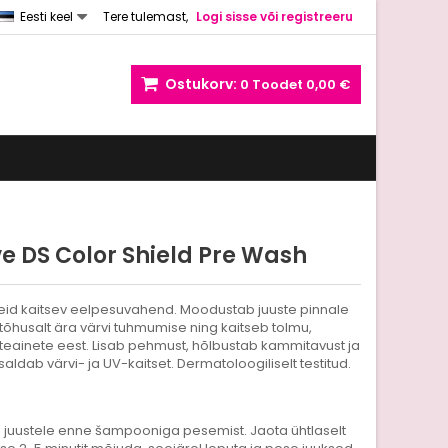
Eesti keel
Tere tulemast,
Logi sisse või registreeru
Ostukorv:
0
Toodet
0,00 €
ve DS Color Shield Pre Wash
eid kaitsev eelpesuvahend. Moodustab juuste pinnale
b tõhusalt ära värvi tuhmumise ning kaitseb tolmu,
teainete eest. Lisab pehmust, hõlbustab kammitavust ja
saldab värvi- ja UV-kaitset. Dermatoloogiliselt testitud.
juustele enne šampooniga pesemist. Jaota ühtlaselt