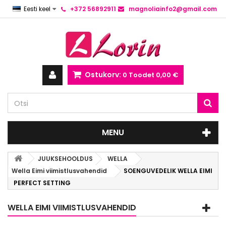
Eesti keel
+372 56892911
magnoliainfo2@gmail.com
Ostukorv:
0
Toodet
0,00 €
MENU
JUUKSEHOOLDUS
WELLA
Wella Eimi viimistlusvahendid
SOENGUVEDELIK WELLA EIMI
PERFECT SETTING
WELLA EIMI VIIMISTLUSVAHENDID