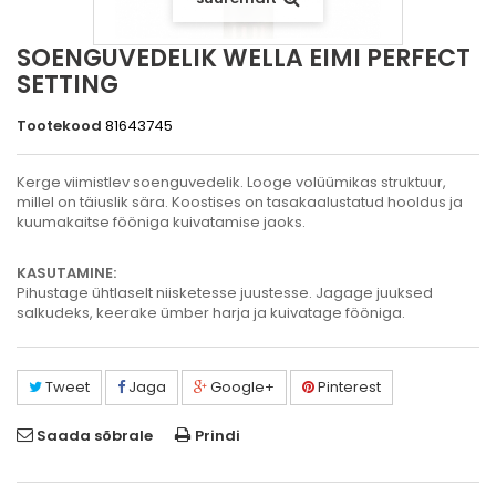
SOENGUVEDELIK WELLA EIMI PERFECT
SETTING
Tootekood
81643745
Kerge viimistlev soenguvedelik. Looge volüümikas struktuur,
millel on täiuslik sära. Koostises on tasakaalustatud hooldus ja
kuumakaitse fööniga kuivatamise jaoks.
KASUTAMINE:
Pihustage ühtlaselt niisketesse juustesse. Jagage juuksed
salkudeks, keerake ümber harja ja kuivatage fööniga.
Tweet
Jaga
Google+
Pinterest
Saada sõbrale
Prindi