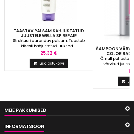
TAASTAV PALSAM KAHJUSTATUD
JUUSTELE WELLA SP REPAIR
CONDITIONER
Struktuuri parandav palsam. Taastab
kiiresti kahjustatud juuksed....
ŠAMPOON VÄRVIT
25,32 €
COLOR RAD
Õrnalt puhastav
Lisa ostukorvi
värvitud juustel
14
Lis
MEIE PAKKUMISED
INFORMATSIOON