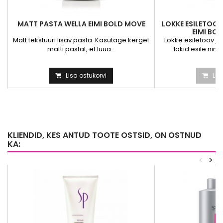
MATT PASTA WELLA EIMI BOLD MOVE
LOKKE ESILETOO
EIMI BO
Matt tekstuuri lisav pasta. Kasutage kerget
Lokke esiletoov j
matti pastat, et luua...
lokid esile ning 
Lisa ostukorvi
Lis
KLIENDID, KES ANTUD TOOTE OSTSID, ON OSTNUD
KA:
<
>