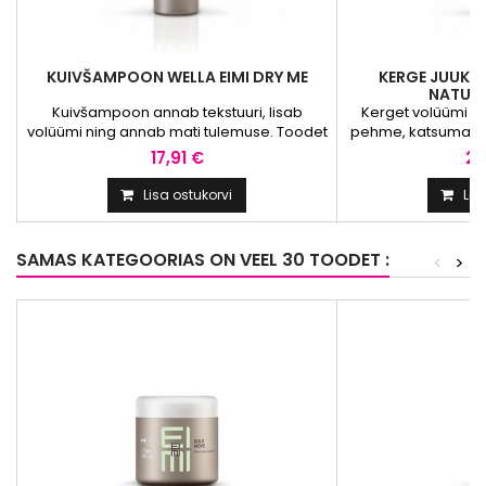
KUIVŠAMPOON WELLA EIMI DRY ME
KERGE JUUKSE
NATUR
Kuivšampoon annab tekstuuri, lisab
Kerget volüümi li
volüümi ning annab mati tulemuse. Toodet
pehme, katsuma kut
on täiustatud tapiokitärklisega, mistõttu
Toote koostis ai
17,91 €
20
juustesse jääb vähem jääke, mis lubab
niiskuse kadu
esile tuua „teise päeva” soengu juukseid
kuivatamisel. Uu
Lisa ostukorvi
Lis
raskeks
lihtsamaks kasuta
muutmata.KASUTAMINE: Raputage,
soengute loomise
pihustage, seadke soengusse. Pihustage
kasutamist loksut
SAMAS KATEGOORIAS ON VEEL 30 TOODET :
<
>
ühtlaselt kuivadesse juustesse, laske
niisketesse j
mõjuda ja kammige läbi.
juuksejuurt