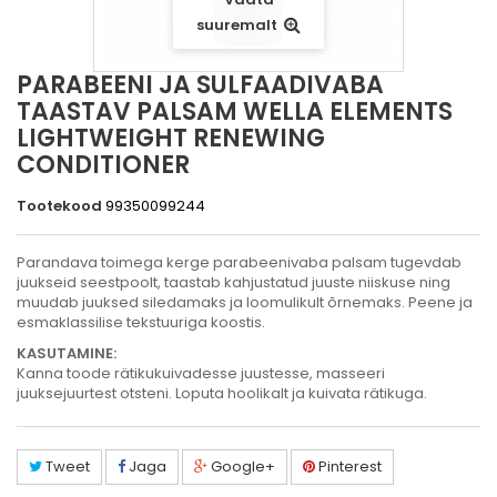
suuremalt
PARABEENI JA SULFAADIVABA
TAASTAV PALSAM WELLA ELEMENTS
LIGHTWEIGHT RENEWING
CONDITIONER
Tootekood
99350099244
Parandava toimega kerge parabeenivaba palsam tugevdab
juukseid seestpoolt, taastab kahjustatud juuste niiskuse ning
muudab juuksed siledamaks ja loomulikult õrnemaks. Peene ja
esmaklassilise tekstuuriga koostis.
KASUTAMINE:
Kanna toode rätikukuivadesse juustesse, masseeri
juuksejuurtest otsteni. Loputa hoolikalt ja kuivata rätikuga.
Tweet
Jaga
Google+
Pinterest