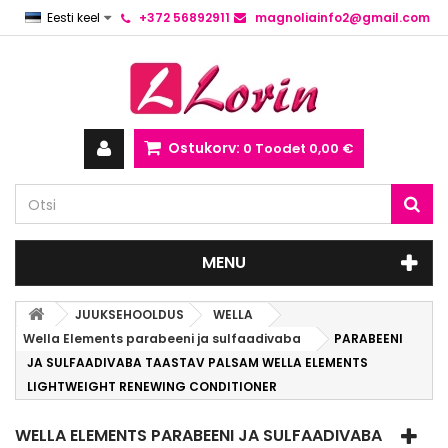
Eesti keel
+372 56892911
magnoliainfo2@gmail.com
Ostukorv:
0
Toodet
0,00 €
MENU
JUUKSEHOOLDUS
WELLA
Wella Elements parabeeni ja sulfaadivaba
PARABEENI
JA SULFAADIVABA TAASTAV PALSAM WELLA ELEMENTS
LIGHTWEIGHT RENEWING CONDITIONER
WELLA ELEMENTS PARABEENI JA SULFAADIVABA