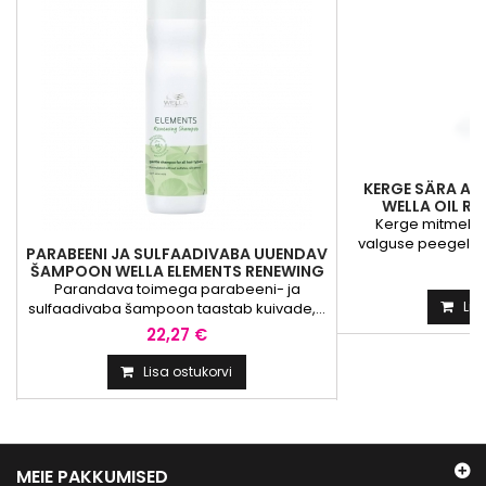
KERGE SÄRA AN
WELLA OIL RE
LUMI
Kerge mitmekes
valguse peegelda
PARABEENI JA SULFAADIVABA UUENDAV
i
13
ŠAMPOON WELLA ELEMENTS RENEWING
SHAMPOO
Parandava toimega parabeeni- ja
Lis
sulfaadivaba šampoon taastab kuivade,...
22,27 €
Lisa ostukorvi
MEIE PAKKUMISED