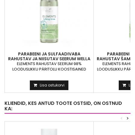
PARABEENI JA SULFAADIVABA
PARABEENI J
RAHUSTAV JA NIISUTAV SEERUM WELLA
RAHUSTAV ŠAMPO
ELEMENTS CALMING...
CALMIN
ELEMENTS RAHUSTAV SEERUM 98%
ELEMENTS RAHU
LOODUSLIKKU PÄRITOLU KOOSTISAINED
LOODUSLIKKU PÄRIT
Niisutav...
šam
Lisa ostukorvi
Lis
KLIENDID, KES ANTUD TOOTE OSTSID, ON OSTNUD
KA:
<
>