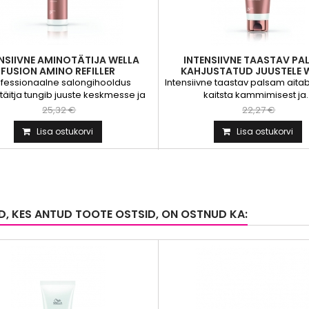
NSIIVNE AMINOTÄTIJA WELLA
INTENSIIVNE TAASTAV P
FUSION AMINO REFILLER
KAHJUSTATUD JUUSTELE 
FUSION INTENSE REPAIR.
fessionaalne salongihooldus
Intensiivne taastav palsam aita
äitja tungib juuste keskmesse ja
kaitsta kammimisest ja..
täidab...
25,32 €
22,27 €
Lisa ostukorvi
Lisa ostukorvi
ID, KES ANTUD TOOTE OSTSID, ON OSTNUD KA: