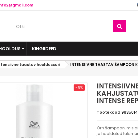
info2@gmail.com
HOOLDUS
KINGIIDEED
ntensiivne taastav hooldussari
INTENSIIVNE TAASTAV ŠAMPOON K
INTENSIIV
-5%
KAHJUSTATU
INTENSE R
Tootekood
9935014
Õrn šampoon, mis ai
ja hooldatud tulemuse