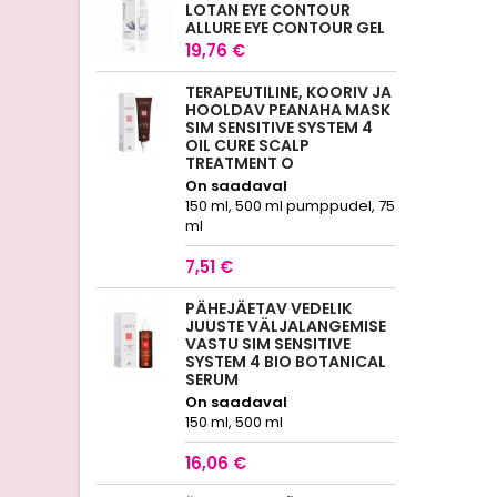
LOTAN EYE CONTOUR
ALLURE EYE CONTOUR GEL
19,76 €
TERAPEUTILINE, KOORIV JA
HOOLDAV PEANAHA MASK
SIM SENSITIVE SYSTEM 4
OIL CURE SCALP
TREATMENT O
On saadaval
150 ml, 500 ml pumppudel, 75
ml
7,51 €
PÄHEJÄETAV VEDELIK
JUUSTE VÄLJALANGEMISE
VASTU SIM SENSITIVE
SYSTEM 4 BIO BOTANICAL
SERUM
On saadaval
150 ml, 500 ml
16,06 €