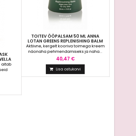
TOITEV ÖÖPALSAM 50 ML ANNA
INTENSI
LOTAN GREENS REPLENISHING BALM
FUS
NIGHT-TIME CARE
Aktiivne, kergelt kooriva toimega kreem
Profes
näonaha pehmendamiseks ja naha...
Aminotäitj
ASK
40,47 €
WELLA
..
 aitab
Lisa ostukorvi
seid