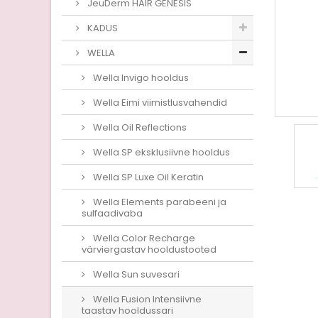
JeuDerm HAIR GENESIS
KADUS
WELLA
Wella Invigo hooldus
Wella Eimi viimistlusvahendid
Wella Oil Reflections
Wella SP eksklusiivne hooldus
Wella SP Luxe Oil Keratin
Wella Elements parabeeni ja
sulfaadivaba
Wella Color Recharge
värviergastav hooldustooted
Wella Sun suvesari
Wella Fusion Intensiivne
taastav hooldussari