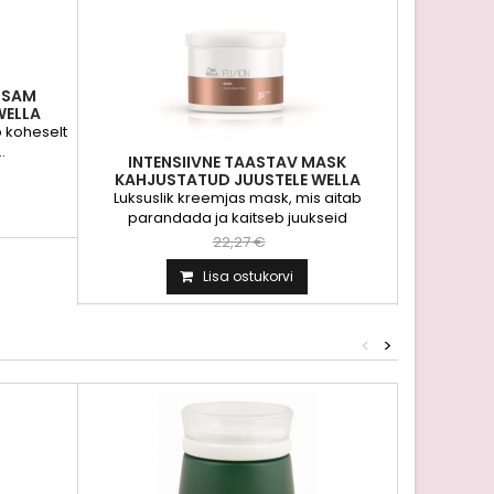
ALSAM
WELLA
..
b koheselt
.
INTENSIIVNE TAASTAV MASK
KAHJUSTATUD JUUSTELE WELLA
FUSION INTENSE REPAIR...
Luksuslik kreemjas mask, mis aitab
parandada ja kaitseb juukseid
murdumise...
22,27 €
Lisa ostukorvi
<
>