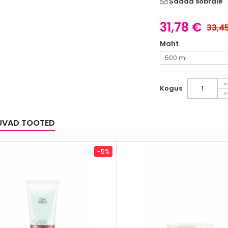
Saada sõbrale
31,78 €
33,4
Maht
500 ml
Kogus
UVAD TOOTED
-5%