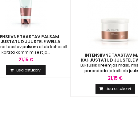
TENSIIVNE TAASTAV PALSAM
JUSTATUD JUUSTELE WELLA
FUSION INTENSE REPAIR...
ivne taastav palsam aitab koheselt
kaitsta kammimisest ja...
INTENSIIVNE TAASTAV M
21,15 €
KAHJUSTATUD JUUSTELE 
FUSION INTENSE REPAIR.
Luksuslik kreemjas mask, mis
Lisa ostukorvi
parandada ja kaitseb juuk
murdumise...
21,15 €
Lisa ostukorvi