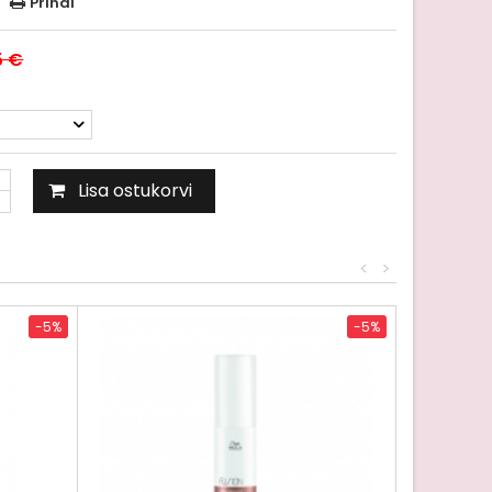
Prindi
5 €
Lisa ostukorvi
<
>
-5%
-5%