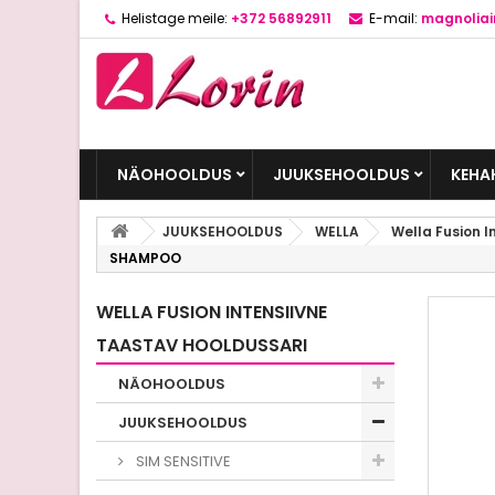
Helistage meile:
+372 56892911
E-mail:
magnolia
NÄOHOOLDUS
JUUKSEHOOLDUS
KEHA
JUUKSEHOOLDUS
WELLA
Wella Fusion I
SHAMPOO
WELLA FUSION INTENSIIVNE
TAASTAV HOOLDUSSARI
NÄOHOOLDUS
JUUKSEHOOLDUS
SIM SENSITIVE