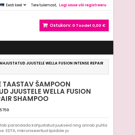
Eesti keel
Tere tulemast,
Logi sisse või registreeru
Ostukorv:
0
Toodet
0,00 €
AHJUSTATUD JUUSTELE WELLA FUSION INTENSE REPAIR
NE TAASTAV ŠAMPOON
D JUUSTELE WELLA FUSION
EPAIR SHAMPOO
5759
tab parandada kahjustatud juukseid ning annab puhta
. EDTA, mikroniseeritud lipiidide ja