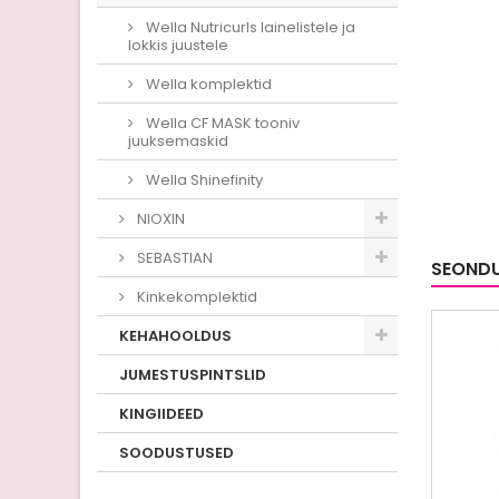
Wella Nutricurls lainelistele ja
lokkis juustele
Wella komplektid
Wella CF MASK tooniv
juuksemaskid
Wella Shinefinity
NIOXIN
SEBASTIAN
SEOND
Kinkekomplektid
KEHAHOOLDUS
JUMESTUSPINTSLID
KINGIIDEED
SOODUSTUSED