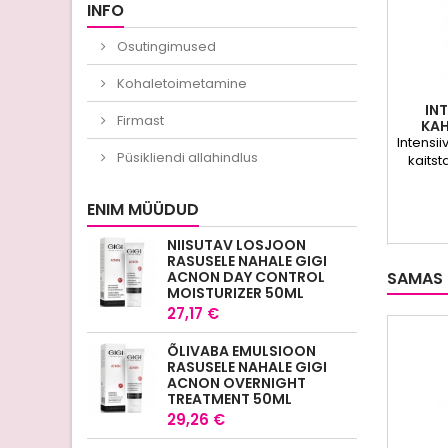
INFO
Osutingimused
Kohaletoimetamine
IN
Firmast
KAH
Intensi
Püsikliendi allahindlus
kaits
kahjus
Har
ENIM MÜÜDUD
tulemu
kohene
NIISUTAV LOSJOON
juu
RASUSELE NAHALE GIGI
kasu
ACNON DAY CONTROL
SAMAS 
hapr
MOISTURIZER 50ML
27,17 €
ÕLIVABA EMULSIOON
RASUSELE NAHALE GIGI
ACNON OVERNIGHT
TREATMENT 50ML
29,26 €