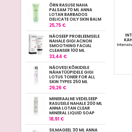
ÕRN RASUSE NAHA
PALSAM 70 ML ANNA
LOTAN BARBADOS
DELICATE OILY SKIN BALM
25,75 €
IN
NÄOSEEP PROBLEEMSELE
KAH
NAHALE GIGI ACNON
Intensi
SMOOTHING FACIAL
CLEANSER 100 ML
33,44 €
NÄOVESI KÕIKIDELE
NÄHATÜÜPIDELE GIGI
LOTUS TONER FOR ALL
SKIN TYPES 250 ML
29,26 €
MINERAALNE VEDELSEEP
RASUSELE NAHALE 200 ML
ANNA LOTAN CLEAR
MINERAL LIQUID SOAP
18,91 €
SILMAGEEL 30 ML ANNA