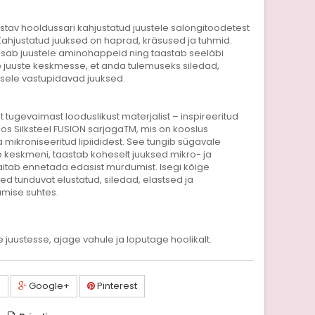
tav hooldussari kahjustatud juustele salongitoodetest
Kahjustatud juuksed on haprad, kräsused ja tuhmid.
lisab juustele aminohappeid ning taastab seeläbi
b juuste keskmesse, et anda tulemuseks siledad,
sele vastupidavad juuksed.
t tugevaimast looduslikust materjalist – inspireeritud
os Silksteel FUSION sarjagaTM, mis on kooslus
 mikroniseeritud lipiididest. See tungib sügavale
e keskmeni, taastab koheselt juuksed mikro- ja
aitab ennetada edasist murdumist. Isegi kõige
d tunduvat elustatud, siledad, elastsed ja
mise suhtes.
uustesse, ajage vahule ja loputage hoolikalt.
a
Google+
Pinterest