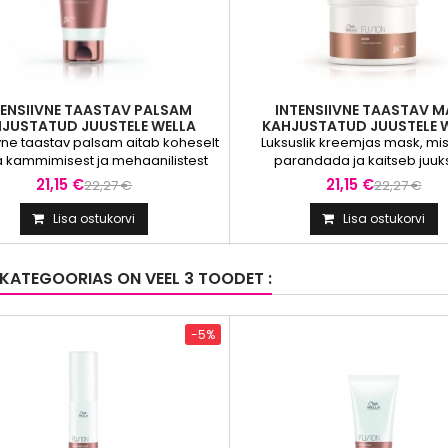
TENSIIVNE TAASTAV PALSAM
INTENSIIVNE TAASTAV M
JUSTATUD JUUSTELE WELLA
KAHJUSTATUD JUUSTELE 
FUSION INTENSE REPAIR ...
FUSION INTENSE REPAIR TR
ivne taastav palsam aitab koheselt
Luksuslik kreemjas mask, mis
ta kammimisest ja mehaanilistest
parandada ja kaitseb juuk
tustest tingitud murdumise eest.
murdumise eest. Intensiivsete 
21,15 €
21,15 €
22,27 €
22,27 €
utab juukseid ja annab sileda
koostisosade ja
se. Siidaminohapetega.Esimene
siidaminohapetega.Esimene
Lisa ostukorvi
Lisa ostukorvi
 taastav hooldussari kahjustatud
taastav hooldussari kahjustatud
stele salongitoodetest koduse
salongitoodetest koduse kasu
tuseni. Kahjustatud juuksed on
Kahjustatud juuksed on haprad,
KATEGOORIAS ON VEEL 3 TOODET :
ad, kräsused ja tuhmid. FUSION
ja tuhmid. FUSION hooldussar
hooldussari lisab juustele...
juustele aminohappeid ning 
seeläbi...
-5%