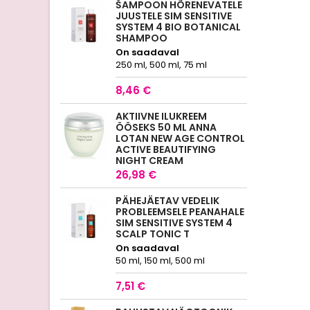
ŠAMPOON HÕRENEVATELE
JUUSTELE SIM SENSITIVE
SYSTEM 4 BIO BOTANICAL
SHAMPOO
On saadaval
250 ml, 500 ml, 75 ml
8,46 €
AKTIIVNE ILUKREEM
ÖÖSEKS 50 ML ANNA
LOTAN NEW AGE CONTROL
ACTIVE BEAUTIFYING
NIGHT CREAM
26,98 €
PÄHEJÄETAV VEDELIK
PROBLEEMSELE PEANAHALE
SIM SENSITIVE SYSTEM 4
SCALP TONIC T
On saadaval
50 ml, 150 ml, 500 ml
7,51 €