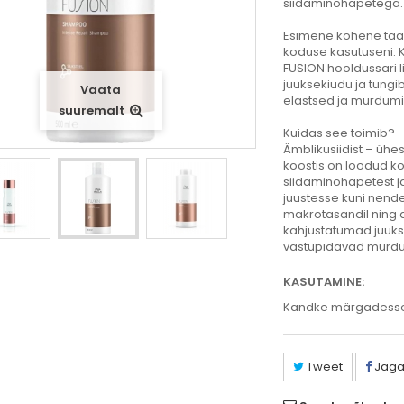
siidaminohapetega.
Esimene kohene taas
koduse kasutuseni. 
FUSION hooldussari 
juuksekiudu ja tungi
Vaata
elastsed ja murdumi
suuremalt
Kuidas see toimib?
Ämblikusiidist – ühes
koostis on loodud ko
siidaminohapetest ja
juustesse kuni nend
makrotasandil ning 
kahjustatumad juukse
vastupidavad murdu
KASUTAMINE:
Kandke märgadesse j
Tweet
Jag