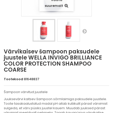
suuremalt
Värvikaisev šampoon paksudele
juustele WELLA INVIGO BRILLIANCE
COLOR PROTECTION SHAMPOO
COARSE
Tootekood
81648837
Šampoon värvitud juustele
Juuksevärvi kaitsev šampoon sõrmlaimiga paksudele juustele.
Toote tasakaalustatud madal pH aitab kutiikulit pärast värvimist
sulgeda, et värv püsiks juustel kauem. Muudab juuksed pärast
värvimist meeldivalt pehmeks. Tagab kauapüsiva värvikaitse