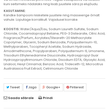
kuni seitsmeks nädalaks ning lisab juustele sära ja elujõudu.
KASUTAMINE:
Kandke šampooni niisketele juustele ning masseerige õrnalt
vahule. Loputage korralikult. Vajadusel korrake.
KOOSTIS:
Water/Aqua/Eau, Sodium Laureth Sulfate, Sodium
Chloride, Cocamidopropyl Betaine, PEG-3 Distearate, Citric Acid,
Fragrance/Parfum, Acrylates/Steareth-20 Methacrylate
Copolymer, Glycerin, Sodium Benzoate, Polyquaternium-10,
Methylparaben, Tocopheryl Acetate, Sodium Hydroxide,
Amodimethicone, Propylparaben, Polyquaternium-6, Limonene,
Trisodium Ethylenediamine Disuccinate, Hydroxypropyl Guar
Hydroxypropyltrimonium Chloride, Disodium EDTA, Glyoxylic Acid,
Linalool, Hexyl Cinnamal, Benzoic Acid, Trideceth-12, Microcitrus
Australasica Fruit Extract, Cetrimonium Chloride
Tweet
Jaga
Google+
Pinterest
Saada sõbrale
Prindi