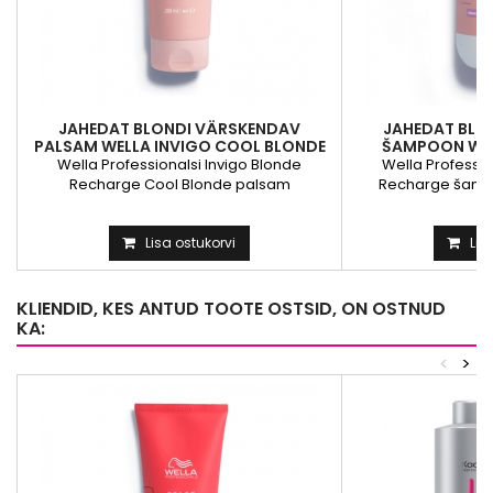
JAHEDAT BLONDI VÄRSKENDAV
JAHEDAT BLO
PALSAM WELLA INVIGO COOL BLONDE
ŠAMPOON WEL
COLOR FREFRESHING...
BLONDE COLO
Wella Professionalsi Invigo Blonde
Wella Professio
Recharge Cool Blonde palsam
Recharge šamp
värskendab ja...
säi
Lisa ostukorvi
Lis
KLIENDID, KES ANTUD TOOTE OSTSID, ON OSTNUD
KA:
<
>