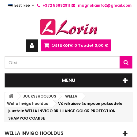
Eesti keel
+372 56892911
magnoliainfo2@gmail.com
Ostukorv:
0
Toodet
0,00 €
MENU
JUUKSEHOOLDUS
WELLA
Wella Invigo hooldus
Värvikaisev šampoon paksudele
juustele WELLA INVIGO BRILLIANCE COLOR PROTECTION
SHAMPOO COARSE
WELLA INVIGO HOOLDUS