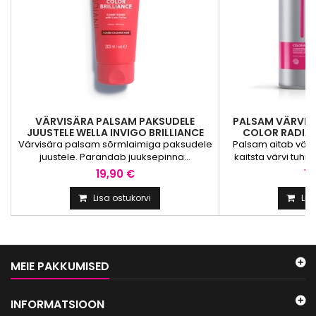
VÄRVISÄRA PALSAM PAKSUDELE
PALSAM VÄRVIT
JUUSTELE WELLA INVIGO BRILLIANCE
COLOR RADIA
VIBRANT COLOR...
Värvisära palsam sõrmlaimiga paksudele
Palsam aitab värv
juustele. Parandab juuksepinna...
kaitsta värvi tuh
19,90 €
19
Lisa ostukorvi
Lis
MEIE PAKKUMISED
INFORMATSIOON